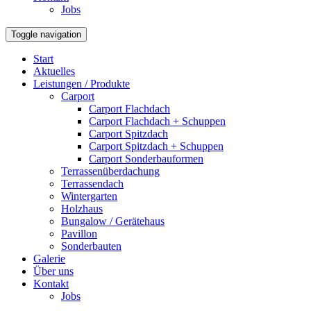
Jobs
Toggle navigation
Start
Aktuelles
Leistungen / Produkte
Carport
Carport Flachdach
Carport Flachdach + Schuppen
Carport Spitzdach
Carport Spitzdach + Schuppen
Carport Sonderbauformen
Terrassenüberdachung
Terrassendach
Wintergarten
Holzhaus
Bungalow / Gerätehaus
Pavillon
Sonderbauten
Galerie
Über uns
Kontakt
Jobs