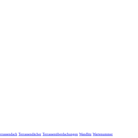
errassendach
Terrassendächer
Terrassenüberdachungen
Wandlitz
Wartenummer