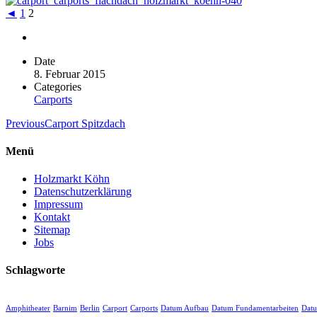
◄
1
2
Date
8. Februar 2015
Categories
Carports
Previous
Carport Spitzdach
Menü
Holzmarkt Köhn
Datenschutzerklärung
Impressum
Kontakt
Sitemap
Jobs
Schlagworte
Amphitheater
Barnim
Berlin
Carport
Carports
Datum Aufbau
Datum Fundamentarbeiten
Dat