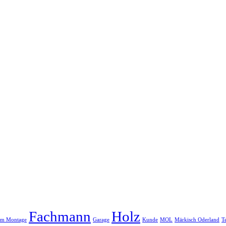
Fachmann
Holz
um Montage
Garage
Kunde
MOL
Märkisch Oderland
T