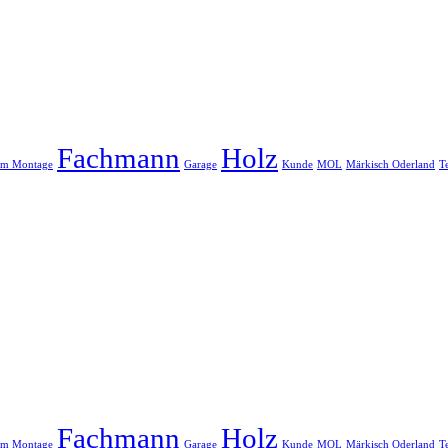
Fachmann
Holz
um Montage
Garage
Kunde
MOL
Märkisch Oderland
T
Fachmann
Holz
um Montage
Garage
Kunde
MOL
Märkisch Oderland
T