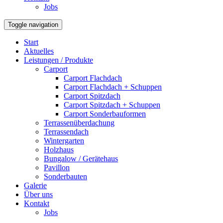
Jobs
Toggle navigation
Start
Aktuelles
Leistungen / Produkte
Carport
Carport Flachdach
Carport Flachdach + Schuppen
Carport Spitzdach
Carport Spitzdach + Schuppen
Carport Sonderbauformen
Terrassenüberdachung
Terrassendach
Wintergarten
Holzhaus
Bungalow / Gerätehaus
Pavillon
Sonderbauten
Galerie
Über uns
Kontakt
Jobs