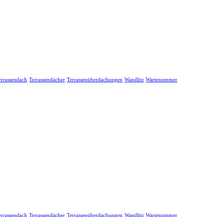
errassendach
Terrassendächer
Terrassenüberdachungen
Wandlitz
Wartenummer
errassendach
Terrassendächer
Terrassenüberdachungen
Wandlitz
Wartenummer