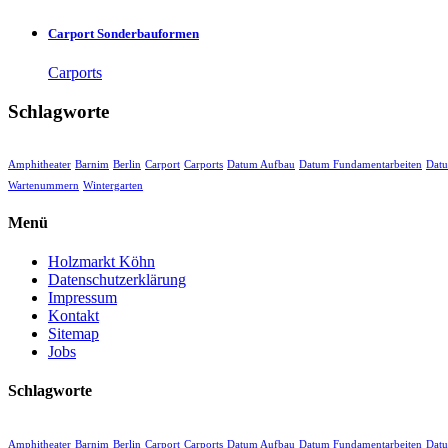
Carport Sonderbauformen
Carports
Schlagworte
Amphitheater
Barnim
Berlin
Carport
Carports
Datum Aufbau
Datum Fundamentarbeiten
Dat
Wartenummern
Wintergarten
Menü
Holzmarkt Köhn
Datenschutzerklärung
Impressum
Kontakt
Sitemap
Jobs
Schlagworte
Amphitheater
Barnim
Berlin
Carport
Carports
Datum Aufbau
Datum Fundamentarbeiten
Dat