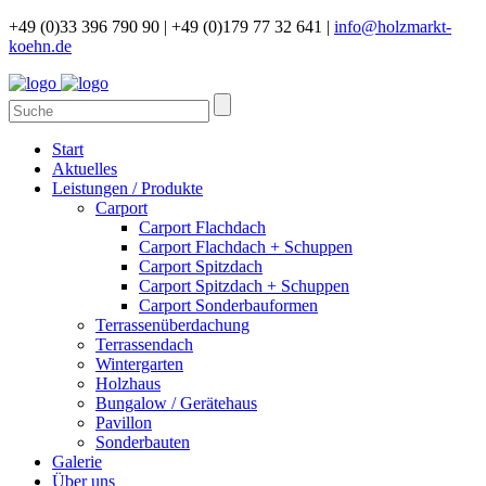
+49 (0)33 396 790 90 |
+49 (0)179 77 32 641 |
info@holzmarkt-
koehn.de
Start
Aktuelles
Leistungen / Produkte
Carport
Carport Flachdach
Carport Flachdach + Schuppen
Carport Spitzdach
Carport Spitzdach + Schuppen
Carport Sonderbauformen
Terrassenüberdachung
Terrassendach
Wintergarten
Holzhaus
Bungalow / Gerätehaus
Pavillon
Sonderbauten
Galerie
Über uns