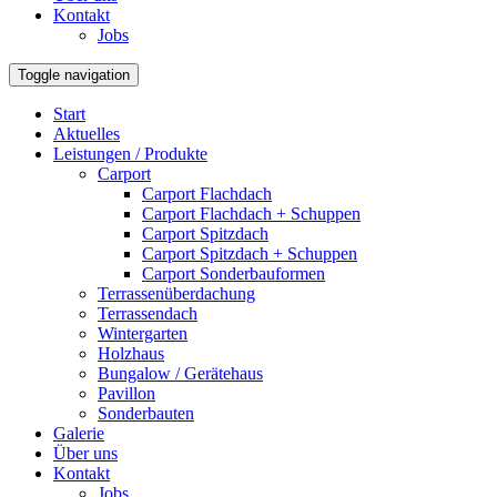
Kontakt
Jobs
Toggle navigation
Start
Aktuelles
Leistungen / Produkte
Carport
Carport Flachdach
Carport Flachdach + Schuppen
Carport Spitzdach
Carport Spitzdach + Schuppen
Carport Sonderbauformen
Terrassenüberdachung
Terrassendach
Wintergarten
Holzhaus
Bungalow / Gerätehaus
Pavillon
Sonderbauten
Galerie
Über uns
Kontakt
Jobs