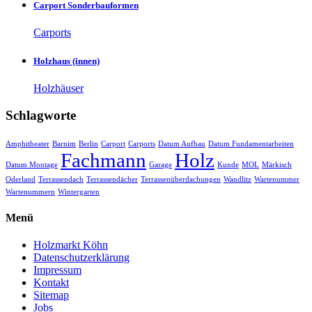
Carport Sonderbauformen
Carports
Holzhaus (innen)
Holzhäuser
Schlagworte
Amphitheater
Barnim
Berlin
Carport
Carports
Datum Aufbau
Datum Fundamentarbeiten
Fachmann
Holz
Datum Montage
Garage
Kunde
MOL
Märkisch
Oderland
Terrassendach
Terrassendächer
Terrassenüberdachungen
Wandlitz
Wartenummer
Wartenummern
Wintergarten
Menü
Holzmarkt Köhn
Datenschutzerklärung
Impressum
Kontakt
Sitemap
Jobs