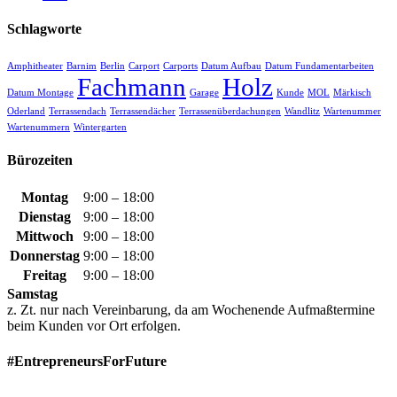
Schlagworte
Amphitheater
Barnim
Berlin
Carport
Carports
Datum Aufbau
Datum Fundamentarbeiten
Fachmann
Holz
Datum Montage
Garage
Kunde
MOL
Märkisch
Oderland
Terrassendach
Terrassendächer
Terrassenüberdachungen
Wandlitz
Wartenummer
Wartenummern
Wintergarten
Bürozeiten
Montag
9:00 – 18:00
Dienstag
9:00 – 18:00
Mittwoch
9:00 – 18:00
Donnerstag
9:00 – 18:00
Freitag
9:00 – 18:00
Samstag
z. Zt. nur nach Vereinbarung, da am Wochenende Aufmaßtermine
beim Kunden vor Ort erfolgen.
#EntrepreneursForFuture