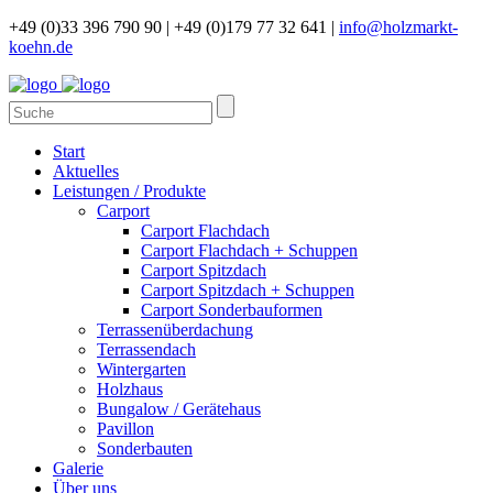
+49 (0)33 396 790 90 |
+49 (0)179 77 32 641 |
info@holzmarkt-
koehn.de
Start
Aktuelles
Leistungen / Produkte
Carport
Carport Flachdach
Carport Flachdach + Schuppen
Carport Spitzdach
Carport Spitzdach + Schuppen
Carport Sonderbauformen
Terrassenüberdachung
Terrassendach
Wintergarten
Holzhaus
Bungalow / Gerätehaus
Pavillon
Sonderbauten
Galerie
Über uns