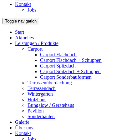
Kontakt
Jobs
Toggle navigation
Start
Aktuelles
Leistungen / Produkte
Carport
Carport Flachdach
Carport Flachdach + Schuppen
Carport Spitzdach
Carport Spitzdach + Schuppen
Carport Sonderbauformen
Terrassenüberdachung
Terrassendach
Wintergarten
Holzhaus
Bungalow / Gerätehaus
Pavillon
Sonderbauten
Galerie
Über uns
Kontakt
Jobs